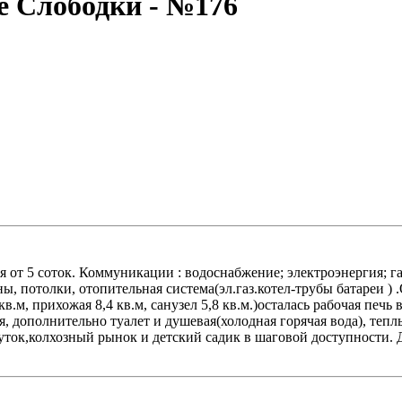
е Слободки - №176
ля от 5 соток. Коммуникации : водоснабжение; электроэнергия; 
, потолки, отопительная система(эл.газ.котел-трубы батареи ) .
 кв.м, прихожая 8,4 кв.м, санузел 5,8 кв.м.)осталась рабочая печ
я, дополнительно туалет и душевая(холодная горячая вода), тепл
уток,колхозный рынок и детский садик в шаговой доступности. 