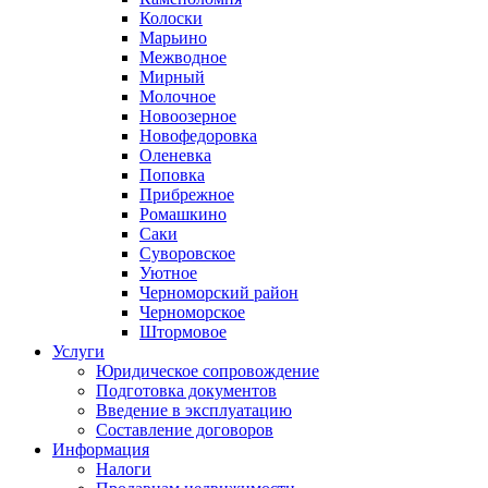
Колоски
Марьино
Межводное
Мирный
Молочное
Новоозерное
Новофедоровка
Оленевка
Поповка
Прибрежное
Ромашкино
Саки
Суворовское
Уютное
Черноморский район
Черноморское
Штормовое
Услуги
Юридическое сопровождение
Подготовка документов
Введение в эксплуатацию
Составление договоров
Информация
Налоги