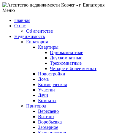
Меню
Главная
О нас
Об агентстве
Недвижимость
Евпатория
Квартиры
Однокомнатные
Двухкомнатные
Трехкомнатные
Четыре и более комнат
Новостройки
Дома
Коммерческая
Участки
Дачи
Комнаты
Пригород
Вересаево
Витино
Воробьевка
Заозерное
Каменоломня