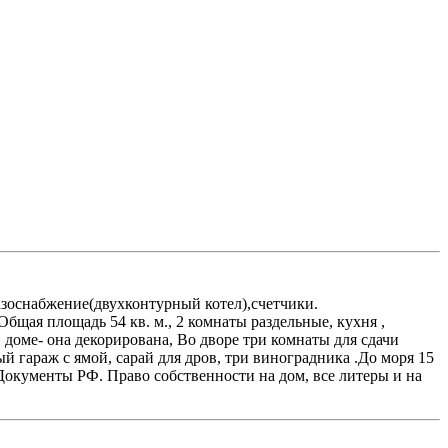
газоснабжение(двухконтурный котел),счетчики.
Общая площадь 54 кв. м., 2 комнаты раздельные, кухня ,
ь в доме- она декорирована, Во дворе три комнаты для сдачи
ый гараж с ямой, сарай для дров, три виноградника .До моря 15
Документы РФ. Право собственности на дом, все литеры и на