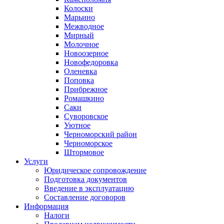
Колоски
Марьино
Межводное
Мирный
Молочное
Новоозерное
Новофедоровка
Оленевка
Поповка
Прибрежное
Ромашкино
Саки
Суворовское
Уютное
Черноморский район
Черноморское
Штормовое
Услуги
Юридическое сопровождение
Подготовка документов
Введение в эксплуатацию
Составление договоров
Информация
Налоги