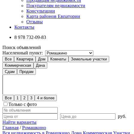
Продавцам недвижимости
Покупателям недвижимости
Консультации
Карта районов Евпатории
Отзывы
Контакты
8 978
732-09-83
Поиск объявлений
Населенный пункт:
Все
Квартира
Дом
Комнаты
Земельные участки
Коммерческая
Дача
Сдам
Продам
Все
1
2
3
4 и более
Только с фото
руб.
Найти варианты
Главная
/
Ромашкино
Вся недвижимость в Ромашкино
Дома
Коммерческая
Участки