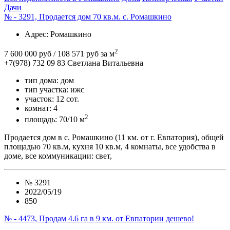
Дачи
№ - 3291, Продается дом 70 кв.м. с. Ромашкино
Адрес
: Ромашкино
2
7 600 000 руб
/ 108 571 руб за м
+7(978) 732 09 83
Cветлана Витальевна
тип дома:
дом
тип участка:
ижс
участок:
12 сот.
комнат:
4
2
площадь:
70/10 м
Продается дом в с. Ромашкино (11 км. от г. Евпатория), общей
площадью 70 кв.м, кухня 10 кв.м, 4 комнаты, все удобства в
доме, все коммуникации: свет,
№
3291
2022/05/19
850
№ - 4473, Продам 4.6 га в 9 км. от Евпатории дешево!