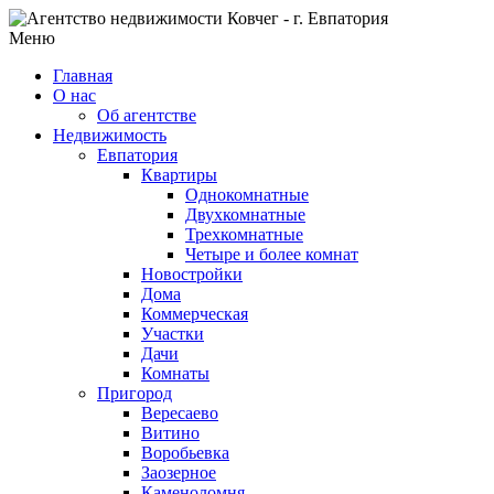
Меню
Главная
О нас
Об агентстве
Недвижимость
Евпатория
Квартиры
Однокомнатные
Двухкомнатные
Трехкомнатные
Четыре и более комнат
Новостройки
Дома
Коммерческая
Участки
Дачи
Комнаты
Пригород
Вересаево
Витино
Воробьевка
Заозерное
Каменоломня