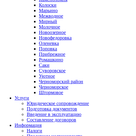
Колоски
Марьино
Межводное
Мирный
Молочное
Новоозерное
Новофедоровка
Оленевка
Поповка
Прибрежное
Ромашкино
Саки
Суворовское
Уютное
Черноморский район
Черноморское
Штормовое
Услуги
Юридическое сопровождение
Подготовка документов
Введение в эксплуатацию
Составление договоров
Информация
Налоги