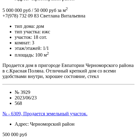
2
5 000 000 руб
/ 50 000 руб за м
+7(978) 732 09 83
Cветлана Витальевна
тип дома:
дом
тип участка:
ижс
участок:
18 сот.
комнат:
3
этаж/этажей:
1/1
2
площадь:
100 м
Продается дом в пригороде Евпатории Черноморского района
в с.Красная Поляна. Отличный крепкий дом со всеми
удобствами внутри, хорошее состояние, стекл
№
3929
2023/06/23
568
№ - 6309, Продается земельный участок.
Адрес
: Черноморский район
500 000 руб