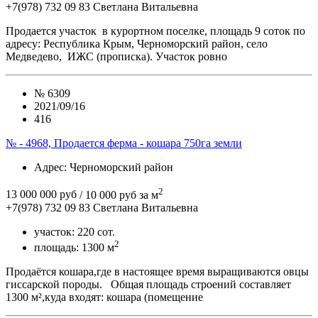
+7(978) 732 09 83
Cветлана Витальевна
Продается участок в курортном поселке, площадь 9 соток по
адресу: Республика Крым, Черноморский район, село
Медведево, ИЖС (прописка). Участок ровно
№
6309
2021/09/16
416
№ - 4968, Продается ферма - кошара 750га земли
Адрес
: Черноморский район
2
13 000 000 руб
/ 10 000 руб за м
+7(978) 732 09 83
Cветлана Витальевна
участок:
220 сот.
2
площадь:
1300 м
Продаётся кошара,где в настоящее время выращиваются овцы
гиссарской породы. Общая площадь строений составляет
1300 м²,куда входят: кошара (помещение