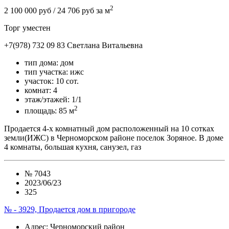
2
2 100 000 руб
/ 24 706 руб за м
Торг уместен
+7(978) 732 09 83
Cветлана Витальевна
тип дома:
дом
тип участка:
ижс
участок:
10 сот.
комнат:
4
этаж/этажей:
1/1
2
площадь:
85 м
Продается 4-х комнатный дом расположенный на 10 сотках
земли(ИЖС) в Черноморском районе поселок Зоряное. В доме
4 комнаты, большая кухня, санузел, газ
№
7043
2023/06/23
325
№ - 3929, Продается дом в пригороде
Адрес
: Черноморский район