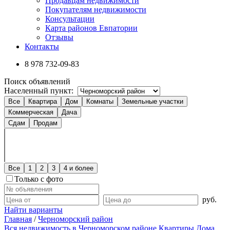
Продавцам недвижимости
Покупателям недвижимости
Консультации
Карта районов Евпатории
Отзывы
Контакты
8 978
732-09-83
Поиск объявлений
Населенный пункт:
Все
Квартира
Дом
Комнаты
Земельные участки
Коммерческая
Дача
Сдам
Продам
Все
1
2
3
4 и более
Только с фото
руб.
Найти варианты
Главная
/
Черноморский район
Вся недвижимость в Черноморском районе
Квартиры
Дома