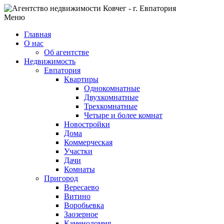
Меню
Главная
О нас
Об агентстве
Недвижимость
Евпатория
Квартиры
Однокомнатные
Двухкомнатные
Трехкомнатные
Четыре и более комнат
Новостройки
Дома
Коммерческая
Участки
Дачи
Комнаты
Пригород
Вересаево
Витино
Воробьевка
Заозерное
Каменоломня