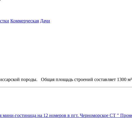
стки
Коммерческая
Дачи
иссарской породы. Общая площадь строений составляет 1300 м²
ая мини-гостиница на 12 номеров в пгт. Черноморское СТ " Пром