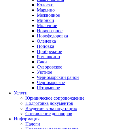
Колоски
Марьино
Межводное
Мирный
Молочное
Новоозерное
Новофедоровка
Оленевка
Поповка
Прибрежное
Ромашкино
Саки
Суворовское
Уютное
Черноморский район
Черноморское
Штормовое
Услуги
Юридическое сопровождение
Подготовка документов
Введение в эксплуатацию
Составление договоров
Информация
Налоги