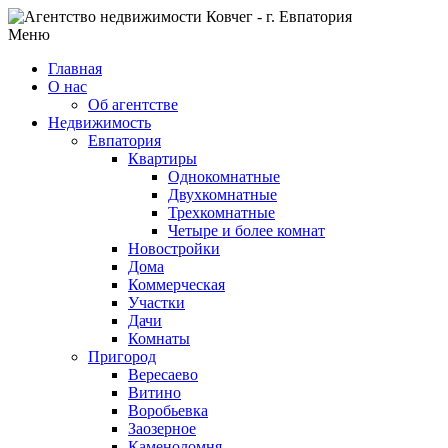
Меню
Главная
О нас
Об агентстве
Недвижимость
Евпатория
Квартиры
Однокомнатные
Двухкомнатные
Трехкомнатные
Четыре и более комнат
Новостройки
Дома
Коммерческая
Участки
Дачи
Комнаты
Пригород
Вересаево
Витино
Воробьевка
Заозерное
Каменоломня