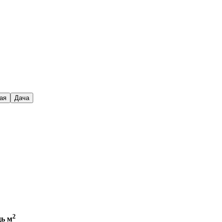
ая
Дача
2
ь м