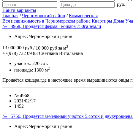
руб.
Найти варианты
Главная
/
Черноморский район
/
Коммерческая
Вся недвижимость в Черноморском районе
Квартиры
Дома
Уча
№ - 4968, Продается ферма - кошара 750га земли
Адрес
: Черноморский район
2
13 000 000 руб
/ 10 000 руб за м
+7(978) 732 09 83
Cветлана Витальевна
участок:
220 сот.
2
площадь:
1300 м
Продаётся кошара,где в настоящее время выращиваются овцы г
№
4968
2021/02/17
1452
№ - 5756, Продается земельный участок 5 соток и двухуровнев
Адрес
: Черноморский район