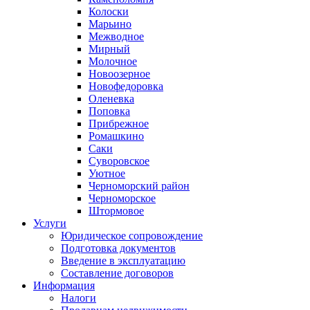
Колоски
Марьино
Межводное
Мирный
Молочное
Новоозерное
Новофедоровка
Оленевка
Поповка
Прибрежное
Ромашкино
Саки
Суворовское
Уютное
Черноморский район
Черноморское
Штормовое
Услуги
Юридическое сопровождение
Подготовка документов
Введение в эксплуатацию
Составление договоров
Информация
Налоги