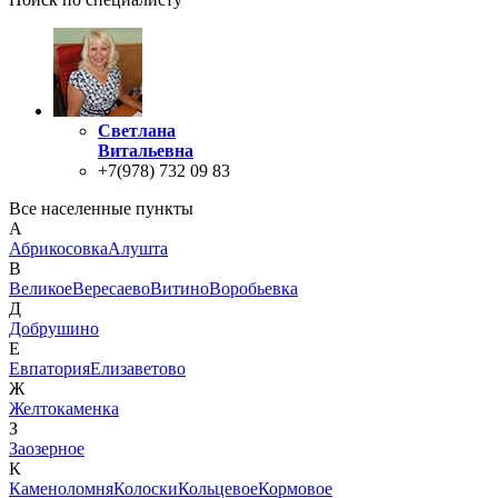
Светлана
Витальевна
+7(978) 732 09 83
Все населенные пункты
А
Абрикосовка
Алушта
В
Великое
Вересаево
Витино
Воробьевка
Д
Добрушино
Е
Евпатория
Елизаветово
Ж
Желтокаменка
З
Заозерное
К
Каменоломня
Колоски
Кольцевое
Кормовое