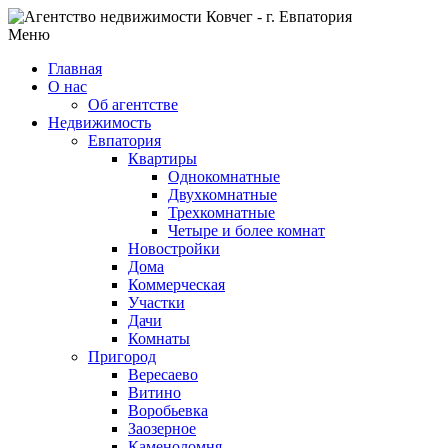
Меню
Главная
О нас
Об агентстве
Недвижимость
Евпатория
Квартиры
Однокомнатные
Двухкомнатные
Трехкомнатные
Четыре и более комнат
Новостройки
Дома
Коммерческая
Участки
Дачи
Комнаты
Пригород
Вересаево
Витино
Воробьевка
Заозерное
Каменоломня