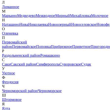
Л
Лиманное
М
Марьино
Медведево
Межводное
Мирный
Михайловка
Молочное
Н
Наташино
Нива
Николаевка
Новоозерный
Новоселовское
Новофе
О
Оленевка
П
Первомайский
район
Первомайское
Поповка
Прибрежное
Приветное
Пригородн
Р
Раздольненский район
Ромашкино
С
Саки
Сакский район
Симферополь
Суворовское
Судак
У
Уютное
Ф
Феодосия
Ч
Черноморский район
Черноморское
Ш
Штормовое
Я
Ялта