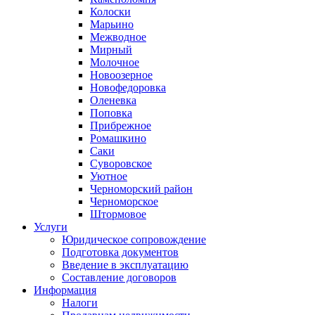
Колоски
Марьино
Межводное
Мирный
Молочное
Новоозерное
Новофедоровка
Оленевка
Поповка
Прибрежное
Ромашкино
Саки
Суворовское
Уютное
Черноморский район
Черноморское
Штормовое
Услуги
Юридическое сопровождение
Подготовка документов
Введение в эксплуатацию
Составление договоров
Информация
Налоги