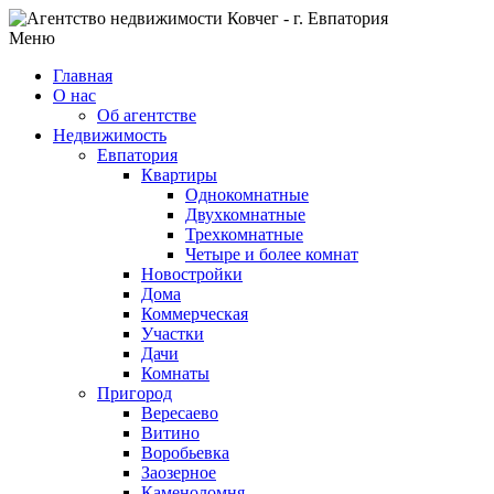
Меню
Главная
О нас
Об агентстве
Недвижимость
Евпатория
Квартиры
Однокомнатные
Двухкомнатные
Трехкомнатные
Четыре и более комнат
Новостройки
Дома
Коммерческая
Участки
Дачи
Комнаты
Пригород
Вересаево
Витино
Воробьевка
Заозерное
Каменоломня