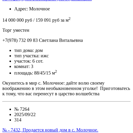
Адрес
: Молочное
2
14 000 000 руб
/ 159 091 руб за м
Торг уместен
+7(978) 732 09 83
Cветлана Витальевна
тип дома:
дом
тип участка:
ижс
участок:
6 сот.
комнат:
3
2
площадь:
88/45/15 м
Окунитесь в мир с. Молочное: дайте волю своему
воображению в этом необыкновенном уголке! Приготовьтесь
к тому, что вас перенесут в царство волшебства
№
7264
2025/09/22
314
№ - 7432, Продается новый дом в с. Молочное.