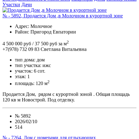
Участки
Дачи
№ - 5892, Продается Дом ,в Молочном в курортной зоне
Адрес
: Молочное
Район
: Пригород Евпатории
2
4 500 000 руб
/ 37 500 руб за м
+7(978) 732 09 83
Cветлана Витальевна
тип дома:
дом
тип участка:
ижс
участок:
6 сот.
этаж:
1
2
площадь:
120 м
Продается Дом, рядом с курортной зоной . Общая площадь
120 кв м Новострой. Под отделку.
№
5892
2026/02/10
514
№ - 7264, Дом с номерами для отдыхающих