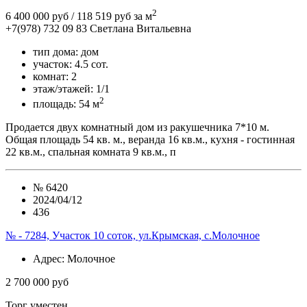
2
6 400 000 руб
/ 118 519 руб за м
+7(978) 732 09 83
Cветлана Витальевна
тип дома:
дом
участок:
4.5 сот.
комнат:
2
этаж/этажей:
1/1
2
площадь:
54 м
Продается двух комнатный дом из ракушечника 7*10 м.
Общая площадь 54 кв. м., веранда 16 кв.м., кухня - гостинная
22 кв.м., спальная комната 9 кв.м., п
№
6420
2024/04/12
436
№ - 7284, Участок 10 соток, ул.Крымская, с.Молочное
Адрес
: Молочное
2 700 000 руб
Торг уместен