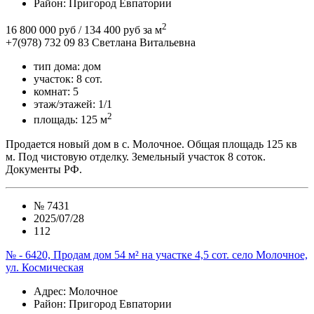
Район
: Пригород Евпатории
2
16 800 000 руб
/ 134 400 руб за м
+7(978) 732 09 83
Cветлана Витальевна
тип дома:
дом
участок:
8 сот.
комнат:
5
этаж/этажей:
1/1
2
площадь:
125 м
Продается новый дом в с. Молочное. Общая площадь 125 кв
м. Под чистовую отделку. Земельный участок 8 соток.
Документы РФ.
№
7431
2025/07/28
112
№ - 6420, Продам дом 54 м² на участке 4,5 сот. село Молочное,
ул. Космическая
Адрес
: Молочное
Район
: Пригород Евпатории