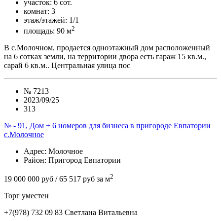
участок:
6 сот.
комнат:
3
этаж/этажей:
1/1
2
площадь:
90 м
В с.Молочном, продается одноэтажный дом расположенный
на 6 сотках земли, на территории двора есть гараж 15 кв.м.,
сарай 6 кв.м.. Центральная улица пос
№
7213
2023/09/25
313
№ - 91, Дом + 6 номеров для бизнеса в пригороде Евпатории
с.Молочное
Адрес
: Молочное
Район
: Пригород Евпатории
2
19 000 000 руб
/ 65 517 руб за м
Торг уместен
+7(978) 732 09 83
Cветлана Витальевна