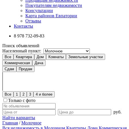
Продавцам недвижимости
Покупателям недвижимости
Консультации
Карта районов Евпатории
Отзывы
Контакты
8 978
732-09-83
Поиск объявлений
Населенный пункт:
Все
Квартира
Дом
Комнаты
Земельные участки
Коммерческая
Дача
Сдам
Продам
Все
1
2
3
4 и более
Только с фото
руб.
Найти варианты
Главная
/
Молочное
Вся недвижимость в Молочном
Квартиры
Дома
Коммерческая