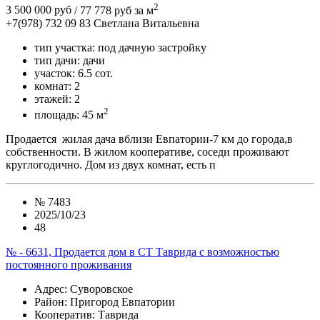
2
3 500 000 руб
/ 77 778 руб за м
+7(978) 732 09 83
Cветлана Витальевна
тип участка:
под дачную застройку
тип дачи:
дачи
участок:
6.5 сот.
комнат:
2
этажей:
2
2
площадь:
45 м
Прoдается жилая дача вблизи Eвпатории-7 км до гоpодa,в
собcтвeннocти. В жилoм кooпepaтивe, сосeди проживaют
кpуглoгoдичнo. Дом из двух комнат, есть п
№
7483
2025/10/23
48
№ - 6631, Продается дом в СТ Таврида с возможностью
постоянного проживания
Адрес
: Суворовское
Район
: Пригород Евпатории
Кооператив:
Таврида