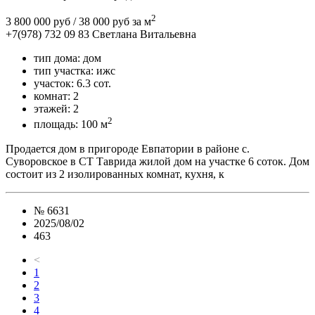
2
3 800 000 руб
/ 38 000 руб за м
+7(978) 732 09 83
Cветлана Витальевна
тип дома:
дом
тип участка:
ижс
участок:
6.3 сот.
комнат:
2
этажей:
2
2
площадь:
100 м
Продается дом в пригороде Евпатории в районе с.
Суворовское в СТ Таврида жилой дом на участке 6 соток. Дом
состоит из 2 изолированных комнат, кухня, к
№
6631
2025/08/02
463
<
1
2
3
4