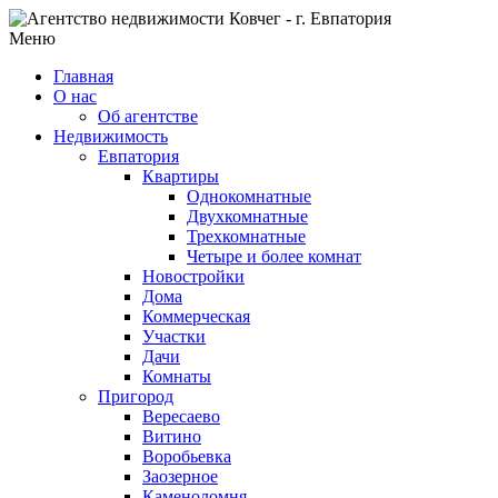
Меню
Главная
О нас
Об агентстве
Недвижимость
Евпатория
Квартиры
Однокомнатные
Двухкомнатные
Трехкомнатные
Четыре и более комнат
Новостройки
Дома
Коммерческая
Участки
Дачи
Комнаты
Пригород
Вересаево
Витино
Воробьевка
Заозерное
Каменоломня