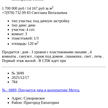
2
1 700 000 руб
/ 14 167 руб за м
+7(978) 732 09 83
Cветлана Витальевна
тип участка:
под дачную застройку
тип дачи:
дачи
участок:
4 сот.
комнат:
3
этаж/этажей:
1/3
2
площадь:
120 м
Продается : дом - 3 уровня с пластиковыми окнами , 4
комнаты , санузел , гараж под домом , скважина , свет , печь .
Первый этаж жилой . В СПК идет при
№
3699
2025/12/17
784
№ - 6889, Продается дача в кооперативе Мечта.
Адрес
: Суворовское
Район
: Пригород Евпатории