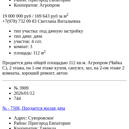
Кооператив:
Агропром
2
19 000 000 руб
/ 169 643 руб за м
+7(978) 732 09 83
Cветлана Витальевна
тип участка:
под дачную застройку
тип дачи:
дачи
участок:
4 сот.
комнат:
3
2
площадь:
112 м
Продается дача общей площадью 112 кв.м. Агропром (Чайка
С), 2 этажа, на 1-ом этаже кухня, санузел, зал, на 2-ом этаже 2
комнаты, хороший ремонт, автон
№
3909
2026/01/12
744
№ - 7508, Продается жилая дача
Адрес
: Суворовское
Район
: Пригород Евпатории
Кооператив:
Таврида