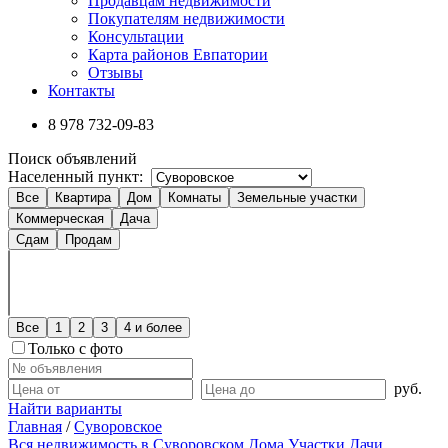
Продавцам недвижимости
Покупателям недвижимости
Консультации
Карта районов Евпатории
Отзывы
Контакты
8 978
732-09-83
Поиск объявлений
Населенный пункт:
Все
Квартира
Дом
Комнаты
Земельные участки
Коммерческая
Дача
Сдам
Продам
Все
1
2
3
4 и более
Только с фото
руб.
Найти варианты
Главная
/
Суворовское
Вся недвижимость в Суворовском
Дома
Участки
Дачи