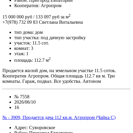
Район
: Пригород Евпатории
Кооператив:
Агропром
2
15 000 000 руб
/ 133 097 руб за м
+7(978) 732 09 83
Cветлана Витальевна
тип дома:
дом
тип участка:
под дачную застройку
участок:
11.5 сот.
комнат:
3
этаж:
1
2
площадь:
112.7 м
Продается жилой дом, на земельном участке 11.5 соток.
Кооператив Агропром. Общая площадь 112.7 кв м. Три
комнаты. Гараж, подвал. Все удобства. Автоном
№
7558
2026/06/10
16
№ - 3909, Продается дача 112 кв.м. Агропром (Чайка С)
Адрес
: Суворовское
Район
: Пригород Евпатории