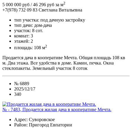
2
5 000 000 руб
/ 46 296 руб за м
+7(978) 732 09 83
Cветлана Витальевна
тип участка:
под дачную застройку
тип дачи:
дом-дача
участок:
8 сот.
комнат:
3
этажей:
2
2
площадь:
108 м
Продается дача в кооперативе Мечта. Общая площадь 108 кв
м. Два этажа. Все удобства в доме. Камин, печка. Окна
стеклопакеты. Земельный участок 8 соток
№
6889
2025/12/17
340
№ - 7483, Продается жилая дача в кооперативе Мечта.
Адрес
: Суворовское
Район
: Пригород Евпатории