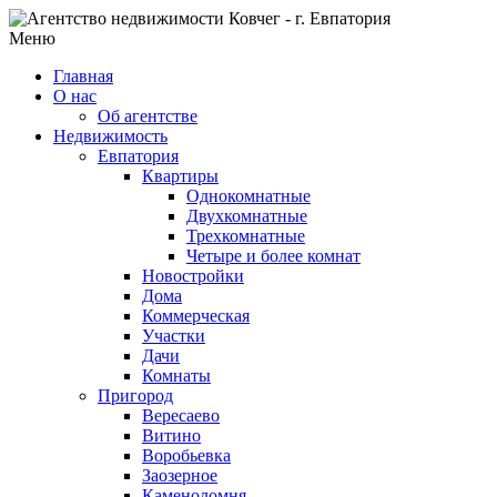
Меню
Главная
О нас
Об агентстве
Недвижимость
Евпатория
Квартиры
Однокомнатные
Двухкомнатные
Трехкомнатные
Четыре и более комнат
Новостройки
Дома
Коммерческая
Участки
Дачи
Комнаты
Пригород
Вересаево
Витино
Воробьевка
Заозерное
Каменоломня