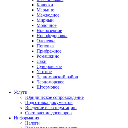
Колоски
Марьино
Межводное
Мирный
Молочное
Новоозерное
Новофедоровка
Оленевка
Поповка
Прибрежное
Ромашкино
Саки
Суворовское
Уютное
Черноморский район
Черноморское
Штормовое
Услуги
Юридическое сопровождение
Подготовка документов
Введение в эксплуатацию
Составление договоров
Информация
Налоги