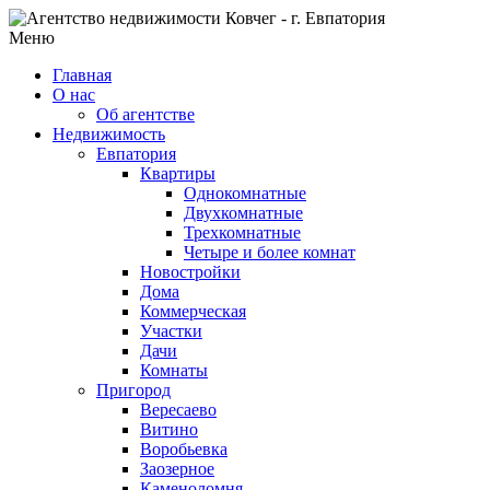
Меню
Главная
О нас
Об агентстве
Недвижимость
Евпатория
Квартиры
Однокомнатные
Двухкомнатные
Трехкомнатные
Четыре и более комнат
Новостройки
Дома
Коммерческая
Участки
Дачи
Комнаты
Пригород
Вересаево
Витино
Воробьевка
Заозерное
Каменоломня