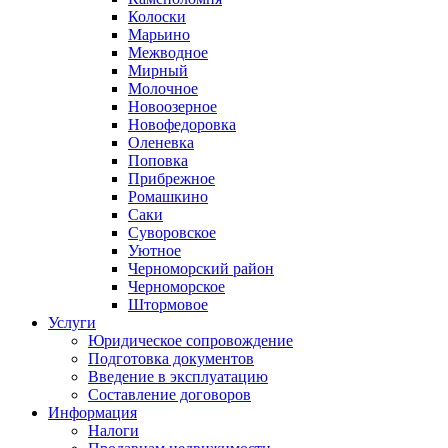
Колоски
Марьино
Межводное
Мирный
Молочное
Новоозерное
Новофедоровка
Оленевка
Поповка
Прибрежное
Ромашкино
Саки
Суворовское
Уютное
Черноморский район
Черноморское
Штормовое
Услуги
Юридическое сопровождение
Подготовка документов
Введение в эксплуатацию
Составление договоров
Информация
Налоги