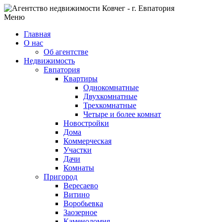
Меню
Главная
О нас
Об агентстве
Недвижимость
Евпатория
Квартиры
Однокомнатные
Двухкомнатные
Трехкомнатные
Четыре и более комнат
Новостройки
Дома
Коммерческая
Участки
Дачи
Комнаты
Пригород
Вересаево
Витино
Воробьевка
Заозерное
Каменоломня