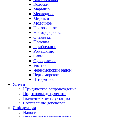
Колоски
Марьино
Межводное
Мирный
Молочное
Новоозерное
Новофедоровка
Оленевка
Поповка
Прибрежное
Ромашкино
Саки
Суворовское
Уютное
Черноморский район
Черноморское
Штормовое
Услуги
Юридическое сопровождение
Подготовка документов
Введение в эксплуатацию
Составление договоров
Информация
Налоги