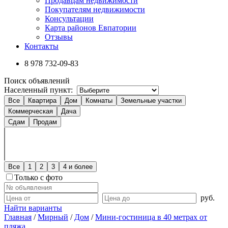
Продавцам недвижимости
Покупателям недвижимости
Консультации
Карта районов Евпатории
Отзывы
Контакты
8 978
732-09-83
Поиск объявлений
Населенный пункт:
Все
Квартира
Дом
Комнаты
Земельные участки
Коммерческая
Дача
Сдам
Продам
Все
1
2
3
4 и более
Только с фото
руб.
Найти варианты
Главная
/
Мирный
/
Дом
/
Мини-гостиница в 40 метрах от
пляжа