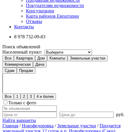
Продавцам недвижимости
Покупателям недвижимости
Консультации
Карта районов Евпатории
Отзывы
Контакты
8 978
732-09-83
Поиск объявлений
Населенный пункт:
Все
Квартира
Дом
Комнаты
Земельные участки
Коммерческая
Дача
Сдам
Продам
Все
1
2
3
4 и более
Только с фото
руб.
Найти варианты
Главная
/
Новофедоровка
/
Земельные участки
/
Продается
земельный участок 12 соток в п. Новофедоровка (Саки).