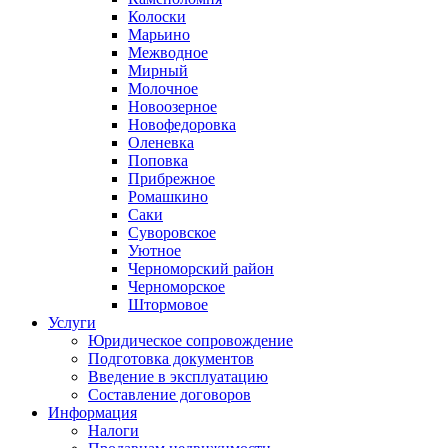
Колоски
Марьино
Межводное
Мирный
Молочное
Новоозерное
Новофедоровка
Оленевка
Поповка
Прибрежное
Ромашкино
Саки
Суворовское
Уютное
Черноморский район
Черноморское
Штормовое
Услуги
Юридическое сопровождение
Подготовка документов
Введение в эксплуатацию
Составление договоров
Информация
Налоги