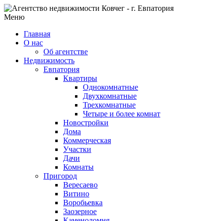
Меню
Главная
О нас
Об агентстве
Недвижимость
Евпатория
Квартиры
Однокомнатные
Двухкомнатные
Трехкомнатные
Четыре и более комнат
Новостройки
Дома
Коммерческая
Участки
Дачи
Комнаты
Пригород
Вересаево
Витино
Воробьевка
Заозерное
Каменоломня