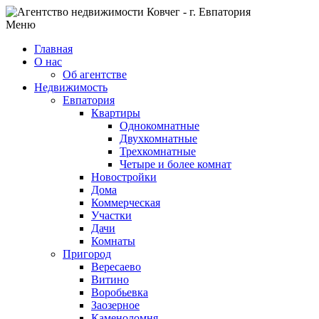
Меню
Главная
О нас
Об агентстве
Недвижимость
Евпатория
Квартиры
Однокомнатные
Двухкомнатные
Трехкомнатные
Четыре и более комнат
Новостройки
Дома
Коммерческая
Участки
Дачи
Комнаты
Пригород
Вересаево
Витино
Воробьевка
Заозерное
Каменоломня