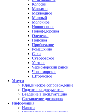
Колоски
Марьино
Межводное
Мирный
Молочное
Новоозерное
Новофедоровка
Оленевка
Поповка
Прибрежное
Ромашкино
Саки
Суворовское
Уютное
Черноморский район
Черноморское
Штормовое
Услуги
Юридическое сопровождение
Подготовка документов
Введение в эксплуатацию
Составление договоров
Информация
Налоги