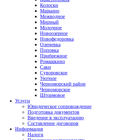
Колоски
Марьино
Межводное
Мирный
Молочное
Новоозерное
Новофедоровка
Оленевка
Поповка
Прибрежное
Ромашкино
Саки
Суворовское
Уютное
Черноморский район
Черноморское
Штормовое
Услуги
Юридическое сопровождение
Подготовка документов
Введение в эксплуатацию
Составление договоров
Информация
Налоги