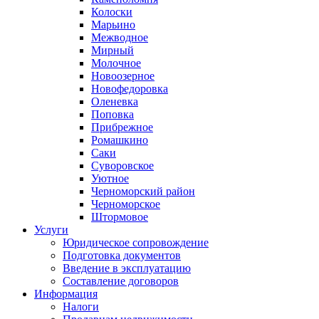
Колоски
Марьино
Межводное
Мирный
Молочное
Новоозерное
Новофедоровка
Оленевка
Поповка
Прибрежное
Ромашкино
Саки
Суворовское
Уютное
Черноморский район
Черноморское
Штормовое
Услуги
Юридическое сопровождение
Подготовка документов
Введение в эксплуатацию
Составление договоров
Информация
Налоги