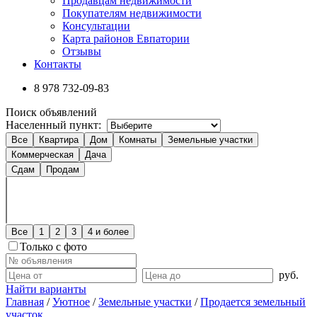
Продавцам недвижимости
Покупателям недвижимости
Консультации
Карта районов Евпатории
Отзывы
Контакты
8 978
732-09-83
Поиск объявлений
Населенный пункт:
Все
Квартира
Дом
Комнаты
Земельные участки
Коммерческая
Дача
Сдам
Продам
Все
1
2
3
4 и более
Только с фото
руб.
Найти варианты
Главная
/
Уютное
/
Земельные участки
/
Продается земельный
участок .