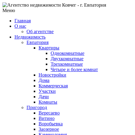
Меню
Главная
О нас
Об агентстве
Недвижимость
Евпатория
Квартиры
Однокомнатные
Двухкомнатные
Трехкомнатные
Четыре и более комнат
Новостройки
Дома
Коммерческая
Участки
Дачи
Комнаты
Пригород
Вересаево
Витино
Воробьевка
Заозерное
Каменоломня