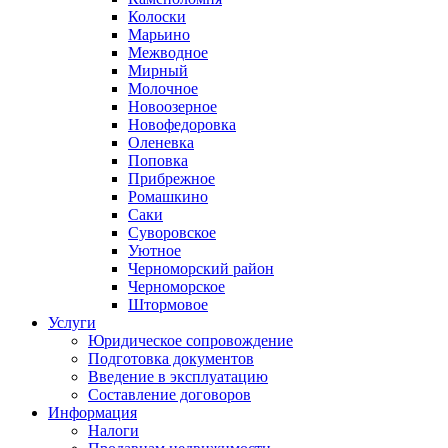
Колоски
Марьино
Межводное
Мирный
Молочное
Новоозерное
Новофедоровка
Оленевка
Поповка
Прибрежное
Ромашкино
Саки
Суворовское
Уютное
Черноморский район
Черноморское
Штормовое
Услуги
Юридическое сопровождение
Подготовка документов
Введение в эксплуатацию
Составление договоров
Информация
Налоги