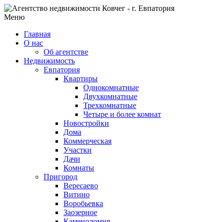
Меню
Главная
О нас
Об агентстве
Недвижимость
Евпатория
Квартиры
Однокомнатные
Двухкомнатные
Трехкомнатные
Четыре и более комнат
Новостройки
Дома
Коммерческая
Участки
Дачи
Комнаты
Пригород
Вересаево
Витино
Воробьевка
Заозерное
Каменоломня