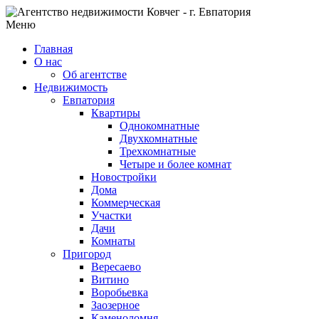
Меню
Главная
О нас
Об агентстве
Недвижимость
Евпатория
Квартиры
Однокомнатные
Двухкомнатные
Трехкомнатные
Четыре и более комнат
Новостройки
Дома
Коммерческая
Участки
Дачи
Комнаты
Пригород
Вересаево
Витино
Воробьевка
Заозерное
Каменоломня