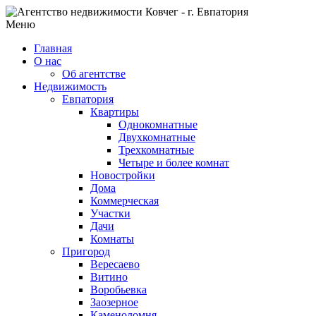
Меню
Главная
О нас
Об агентстве
Недвижимость
Евпатория
Квартиры
Однокомнатные
Двухкомнатные
Трехкомнатные
Четыре и более комнат
Новостройки
Дома
Коммерческая
Участки
Дачи
Комнаты
Пригород
Вересаево
Витино
Воробьевка
Заозерное
Каменоломня