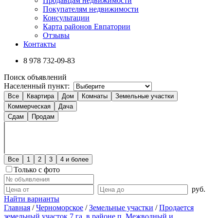
Продавцам недвижимости
Покупателям недвижимости
Консультации
Карта районов Евпатории
Отзывы
Контакты
8 978
732-09-83
Поиск объявлений
Населенный пункт:
Все
Квартира
Дом
Комнаты
Земельные участки
Коммерческая
Дача
Сдам
Продам
Все
1
2
3
4 и более
Только с фото
руб.
Найти варианты
Главная
/
Черноморское
/
Земельные участки
/
Продается
земельный участок 7 га. в районе п. Межводный и...