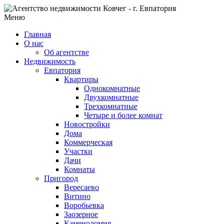
Меню
Главная
О нас
Об агентстве
Недвижимость
Евпатория
Квартиры
Однокомнатные
Двухкомнатные
Трехкомнатные
Четыре и более комнат
Новостройки
Дома
Коммерческая
Участки
Дачи
Комнаты
Пригород
Вересаево
Витино
Воробьевка
Заозерное
Каменоломня