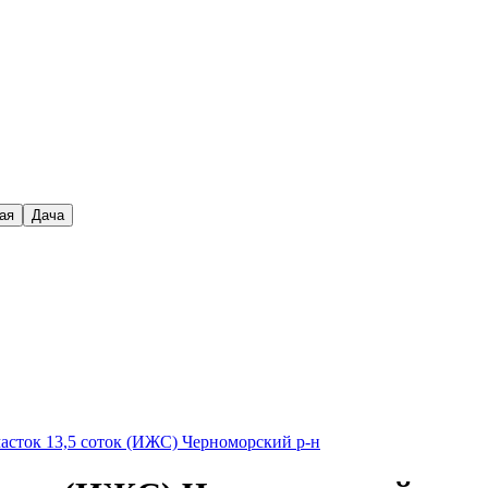
ая
Дача
часток 13,5 соток (ИЖС) Черноморский р-н