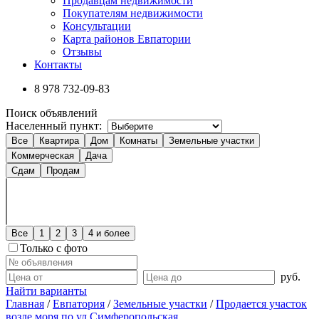
Продавцам недвижимости
Покупателям недвижимости
Консультации
Карта районов Евпатории
Отзывы
Контакты
8 978
732-09-83
Поиск объявлений
Населенный пункт:
Все
Квартира
Дом
Комнаты
Земельные участки
Коммерческая
Дача
Сдам
Продам
Все
1
2
3
4 и более
Только с фото
руб.
Найти варианты
Главная
/
Евпатория
/
Земельные участки
/
Продается участок
возле моря по ул.Симферопольская