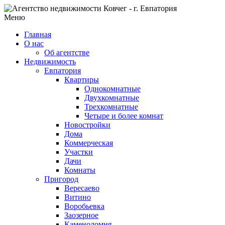
Меню
Главная
О нас
Об агентстве
Недвижимость
Евпатория
Квартиры
Однокомнатные
Двухкомнатные
Трехкомнатные
Четыре и более комнат
Новостройки
Дома
Коммерческая
Участки
Дачи
Комнаты
Пригород
Вересаево
Витино
Воробьевка
Заозерное
Каменоломня