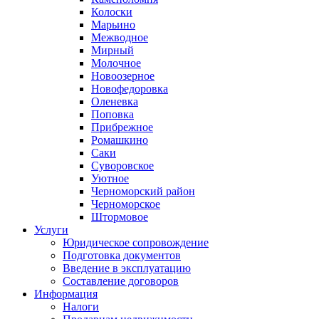
Колоски
Марьино
Межводное
Мирный
Молочное
Новоозерное
Новофедоровка
Оленевка
Поповка
Прибрежное
Ромашкино
Саки
Суворовское
Уютное
Черноморский район
Черноморское
Штормовое
Услуги
Юридическое сопровождение
Подготовка документов
Введение в эксплуатацию
Составление договоров
Информация
Налоги