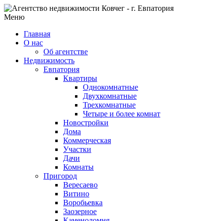
Меню
Главная
О нас
Об агентстве
Недвижимость
Евпатория
Квартиры
Однокомнатные
Двухкомнатные
Трехкомнатные
Четыре и более комнат
Новостройки
Дома
Коммерческая
Участки
Дачи
Комнаты
Пригород
Вересаево
Витино
Воробьевка
Заозерное
Каменоломня