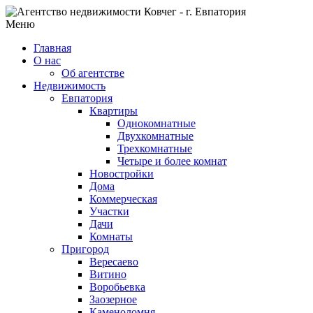
Меню
Главная
О нас
Об агентстве
Недвижимость
Евпатория
Квартиры
Однокомнатные
Двухкомнатные
Трехкомнатные
Четыре и более комнат
Новостройки
Дома
Коммерческая
Участки
Дачи
Комнаты
Пригород
Вересаево
Витино
Воробьевка
Заозерное
Каменоломня