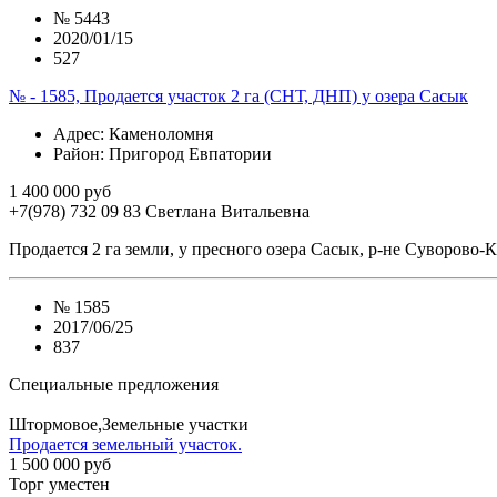
№
5443
2020/01/15
527
№ - 1585, Продается участок 2 га (СНТ, ДНП) у озера Сасык
Адрес
: Каменоломня
Район
: Пригород Евпатории
1 400 000 руб
+7(978) 732 09 83
Cветлана Витальевна
Продается 2 га земли, у пресного озера Сасык, р-не Суворово
№
1585
2017/06/25
837
Специальные предложения
Штормовое,Земельные участки
Продается земельный участок.
1 500 000 руб
Торг уместен