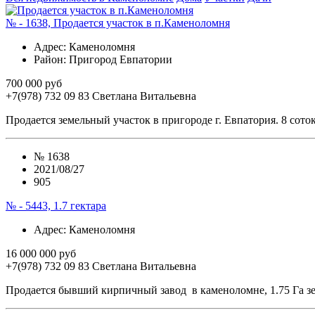
№ - 1638, Продается участок в п.Каменоломня
Адрес
: Каменоломня
Район
: Пригород Евпатории
700 000 руб
+7(978) 732 09 83
Cветлана Витальевна
Продается земельный участок в пригороде г. Евпатория. 8 со
№
1638
2021/08/27
905
№ - 5443, 1.7 гектара
Адрес
: Каменоломня
16 000 000 руб
+7(978) 732 09 83
Cветлана Витальевна
Продается бывший кирпичный завод в каменоломне, 1.75 Га зе