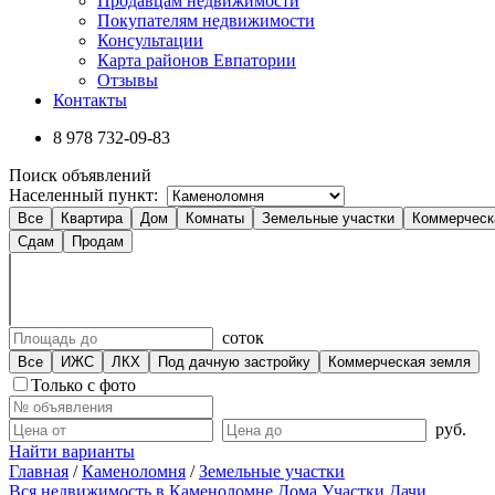
Продавцам недвижимости
Покупателям недвижимости
Консультации
Карта районов Евпатории
Отзывы
Контакты
8 978
732-09-83
Поиск объявлений
Населенный пункт:
Все
Квартира
Дом
Комнаты
Земельные участки
Коммерческ
Сдам
Продам
соток
Все
ИЖС
ЛКХ
Под дачную застройку
Коммерческая земля
Только с фото
руб.
Найти варианты
Главная
/
Каменоломня
/
Земельные участки
Вся недвижимость в Каменоломне
Дома
Участки
Дачи