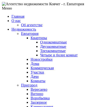
Меню
Главная
О нас
Об агентстве
Недвижимость
Евпатория
Квартиры
Однокомнатные
Двухкомнатные
Трехкомнатные
Четыре и более комнат
Новостройки
Дома
Коммерческая
Участки
Дачи
Комнаты
Пригород
Вересаево
Витино
Воробьевка
Заозерное
Каменоломня