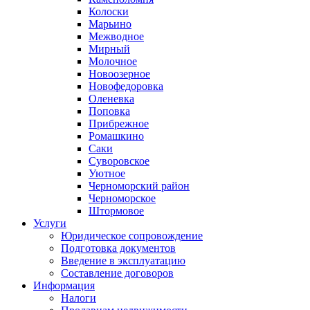
Колоски
Марьино
Межводное
Мирный
Молочное
Новоозерное
Новофедоровка
Оленевка
Поповка
Прибрежное
Ромашкино
Саки
Суворовское
Уютное
Черноморский район
Черноморское
Штормовое
Услуги
Юридическое сопровождение
Подготовка документов
Введение в эксплуатацию
Составление договоров
Информация
Налоги