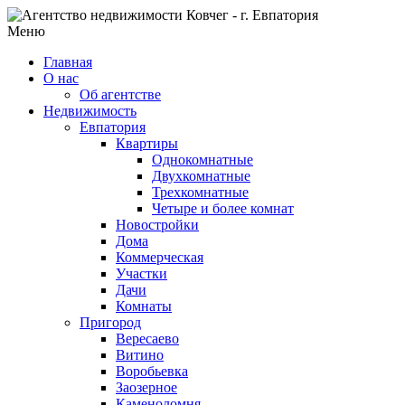
Меню
Главная
О нас
Об агентстве
Недвижимость
Евпатория
Квартиры
Однокомнатные
Двухкомнатные
Трехкомнатные
Четыре и более комнат
Новостройки
Дома
Коммерческая
Участки
Дачи
Комнаты
Пригород
Вересаево
Витино
Воробьевка
Заозерное
Каменоломня