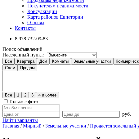
Продавцам недвижимости
Покупателям недвижимости
Консультации
Карта районов Евпатории
Отзывы
Контакты
8 978
732-09-83
Поиск объявлений
Населенный пункт:
Все
Квартира
Дом
Комнаты
Земельные участки
Коммерческ
Сдам
Продам
Все
1
2
3
4 и более
Только с фото
руб.
Найти варианты
Главная
/
Мирный
/
Земельные участки
/
Продается земельный 