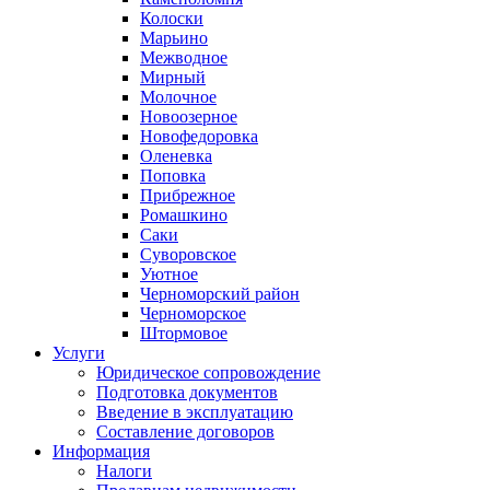
Колоски
Марьино
Межводное
Мирный
Молочное
Новоозерное
Новофедоровка
Оленевка
Поповка
Прибрежное
Ромашкино
Саки
Суворовское
Уютное
Черноморский район
Черноморское
Штормовое
Услуги
Юридическое сопровождение
Подготовка документов
Введение в эксплуатацию
Составление договоров
Информация
Налоги