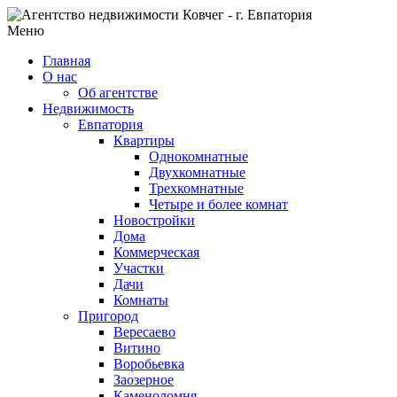
Меню
Главная
О нас
Об агентстве
Недвижимость
Евпатория
Квартиры
Однокомнатные
Двухкомнатные
Трехкомнатные
Четыре и более комнат
Новостройки
Дома
Коммерческая
Участки
Дачи
Комнаты
Пригород
Вересаево
Витино
Воробьевка
Заозерное
Каменоломня