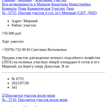
Вся недвижимость в Мирном
Квартиры
Новостройки
Комнаты
Дома
Коммерческая
Участки
Дачи
№ - 6755, Продам участок 6 сот. пгт Мирный (СНТ, ДНП)
Адрес
: Мирный
Район
: участок
750 000 руб
Торг уместен
+7(978) 732 09 83
Cветлана Витальевна
Продам участок для ведения личного подсобного хозяйства
(ЛПХ) на полевых участках общей площадью 6 соток в пгт.
Мирный, на берегу озера Донузлав. В пе
№
6755
2022/07/28
341
№ - 5710, Продается участок возле моря