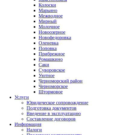
Колоски
Марьино
Межводное
Мирный
Молочное
Новоозерное
Новофедоровка
Оленевка
Поповка
Прибрежное
Ромашкино
Саки
Суворовское
Уютное
Черноморский район
Черноморское
Штормовое
Услуги
Юридическое сопровождение
Подготовка документов
Введение в эксплуатацию
Составление договоров
Информация
Налоги