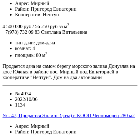
Адрес
: Мирный
Район
: Пригород Евпатории
Кооператив:
Нептун
2
4 500 000 руб
/ 56 250 руб за м
+7(978) 732 09 83
Cветлана Витальевна
тип дачи:
дом-дача
комнат:
4
2
площадь:
80 м
Продается дача на самом берегу морского залива Донузлав на
косе Южная в районе пос. Мирный под Евпаторией в
кооперативе "Нептун". Дом на два автономны
№
4974
2022/10/06
1134
№ - 47, Продается Эллинг (дача) в КООП Черноморец 280 м2
Адрес
: Мирный
Район
: Пригород Евпатории