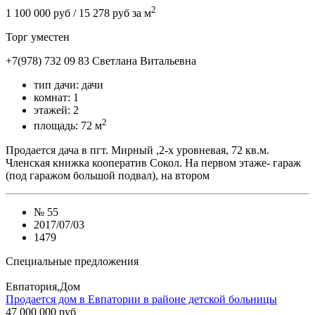
2
1 100 000 руб
/ 15 278 руб за м
Торг уместен
+7(978) 732 09 83
Cветлана Витальевна
тип дачи:
дачи
комнат:
1
этажей:
2
2
площадь:
72 м
Продается дача в пгт. Мирный ,2-х уровневая, 72 кв.м.
Членская книжка кооператив Сокол. На первом этаже- гараж
(под гаражом большой подвал), на втором
№
55
2017/07/03
1479
Специальные предложения
Евпатория,Дом
Продается дом в Евпатории в районе детской больницы
47 000 000 руб