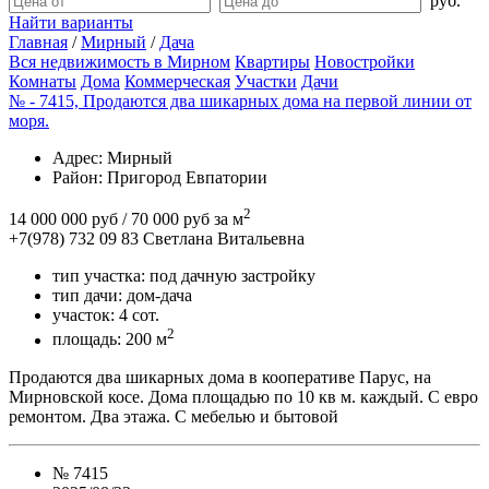
руб.
Найти варианты
Главная
/
Мирный
/
Дача
Вся недвижимость в Мирном
Квартиры
Новостройки
Комнаты
Дома
Коммерческая
Участки
Дачи
№ - 7415, Продаются два шикарных дома на первой линии от
моря.
Адрес
: Мирный
Район
: Пригород Евпатории
2
14 000 000 руб
/ 70 000 руб за м
+7(978) 732 09 83
Cветлана Витальевна
тип участка:
под дачную застройку
тип дачи:
дом-дача
участок:
4 сот.
2
площадь:
200 м
Продаются два шикарных дома в кооперативе Парус, на
Мирновской косе. Дома площадью по 10 кв м. каждый. С евро
ремонтом. Два этажа. С мебелью и бытовой
№
7415