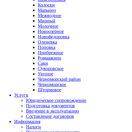
Колоски
Марьино
Межводное
Мирный
Молочное
Новоозерное
Новофедоровка
Оленевка
Поповка
Прибрежное
Ромашкино
Саки
Суворовское
Уютное
Черноморский район
Черноморское
Штормовое
Услуги
Юридическое сопровождение
Подготовка документов
Введение в эксплуатацию
Составление договоров
Информация
Налоги