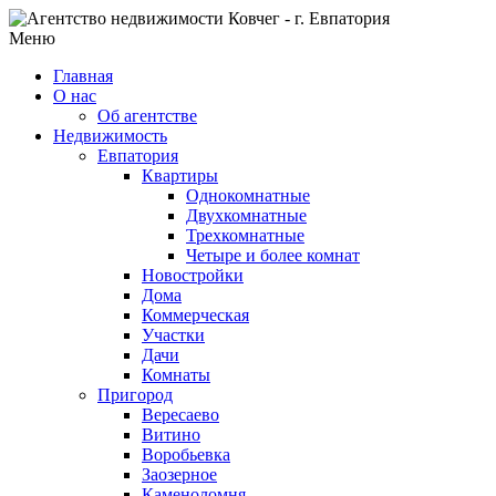
Меню
Главная
О нас
Об агентстве
Недвижимость
Евпатория
Квартиры
Однокомнатные
Двухкомнатные
Трехкомнатные
Четыре и более комнат
Новостройки
Дома
Коммерческая
Участки
Дачи
Комнаты
Пригород
Вересаево
Витино
Воробьевка
Заозерное
Каменоломня