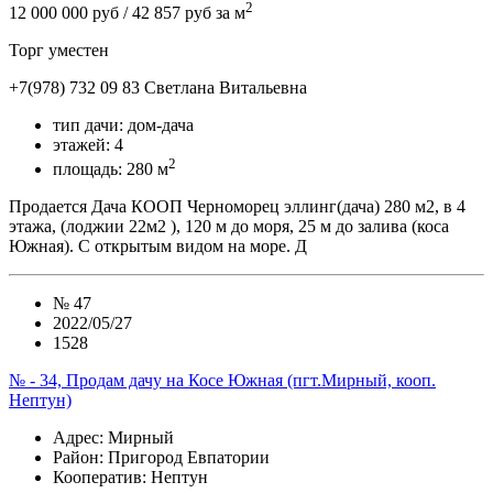
2
12 000 000 руб
/ 42 857 руб за м
Торг уместен
+7(978) 732 09 83
Cветлана Витальевна
тип дачи:
дом-дача
этажей:
4
2
площадь:
280 м
Продается Дача КООП Черноморец эллинг(дача) 280 м2, в 4
этажа, (лоджии 22м2 ), 120 м до моря, 25 м до залива (коса
Южная). С открытым видом на море. Д
№
47
2022/05/27
1528
№ - 34, Продам дачу на Косе Южная (пгт.Мирный, кооп.
Нептун)
Адрес
: Мирный
Район
: Пригород Евпатории
Кооператив:
Нептун