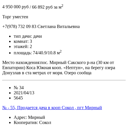
2
4 950 000 руб
/ 66 892 руб за м
Торг уместен
+7(978) 732 09 83
Cветлана Витальевна
тип дачи:
дачи
комнат:
3
этажей:
2
2
площадь:
74/40.9/10.8 м
Место нахождения:пос. Мирный Сакского р-на (30 км от
Евпатории) Коса Южная кооп. «Нептун», на берегу озера
Донузлав в ста метрах от моря. Озеро сообща
№
34
2021/04/13
5645
№ - 55, Продается дача в кооп Сокол , пгт Мирный
Адрес
: Мирный
Кооператив:
Сокол