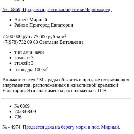
№ - 6869, Продается дача в кооперативе Черноморец.
Адрес
: Мирный
Район
: Пригород Евпатории
2
7 500 000 руб
/ 75 000 руб за м
+7(978) 732 09 83
Cветлана Витальевна
тип дачи:
дачи
комнат:
3
этажей:
3
2
площадь:
100 м
Вниманию всех ! Мы рады объявить о продаже потрясающих
апартаментов, расположенных в живописной крымской
Евпатории. Эти апартаменты расположены в ТСН
№
6869
2023/08/09
736
№ - 4974, Продается дача на берегу моря, в пос. Мирный.