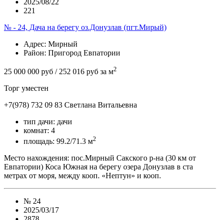
2025/08/22
221
№ - 24, Дача на берегу оз.Донузлав (пгт.Мирый)
Адрес
: Мирный
Район
: Пригород Евпатории
2
25 000 000 руб
/ 252 016 руб за м
Торг уместен
+7(978) 732 09 83
Cветлана Витальевна
тип дачи:
дачи
комнат:
4
2
площадь:
99.2/71.3 м
Место нахождения: пос.Мирный Сакского р-на (30 км от
Евпатории) Коса Южная на берегу озера Донузлав в ста
метрах от моря, между кооп. «Нептун» и кооп.
№
24
2025/03/17
2878