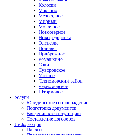
Колоски
Марьино
Межводное
Мирный
Молочное
Новоозерное
Новофедоровка
Оленевка
Поповка
Прибрежное
Ромашкино
Саки
Суворовское
Уютное
Черноморский район
Черноморское
Штормовое
Услуги
Юридическое сопровождение
Подготовка документов
Введение в эксплуатацию
Составление договоров
Информация
Налоги