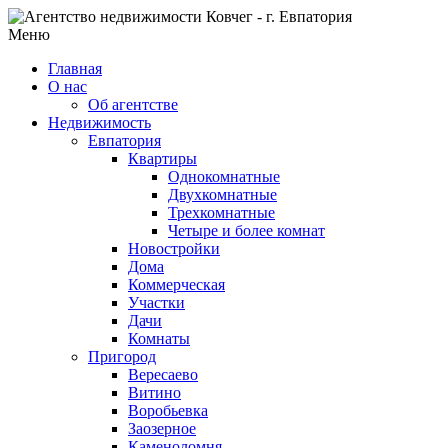
Меню
Главная
О нас
Об агентстве
Недвижимость
Евпатория
Квартиры
Однокомнатные
Двухкомнатные
Трехкомнатные
Четыре и более комнат
Новостройки
Дома
Коммерческая
Участки
Дачи
Комнаты
Пригород
Вересаево
Витино
Воробьевка
Заозерное
Каменоломня