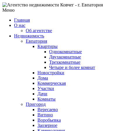
Меню
Главная
О нас
Об агентстве
Недвижимость
Евпатория
Квартиры
Однокомнатные
Двухкомнатные
Трехкомнатные
Четыре и более комнат
Новостройки
Дома
Коммерческая
Участки
Дачи
Комнаты
Пригород
Вересаево
Витино
Воробьевка
Заозерное
Каменоломня