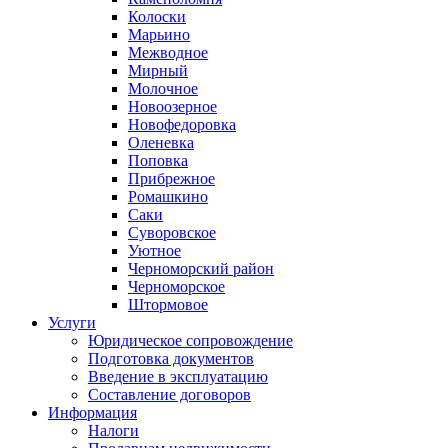
Колоски
Марьино
Межводное
Мирный
Молочное
Новоозерное
Новофедоровка
Оленевка
Поповка
Прибрежное
Ромашкино
Саки
Суворовское
Уютное
Черноморский район
Черноморское
Штормовое
Услуги
Юридическое сопровождение
Подготовка документов
Введение в эксплуатацию
Составление договоров
Информация
Налоги