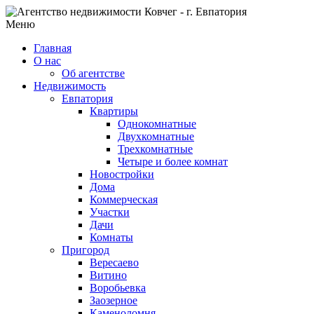
Меню
Главная
О нас
Об агентстве
Недвижимость
Евпатория
Квартиры
Однокомнатные
Двухкомнатные
Трехкомнатные
Четыре и более комнат
Новостройки
Дома
Коммерческая
Участки
Дачи
Комнаты
Пригород
Вересаево
Витино
Воробьевка
Заозерное
Каменоломня