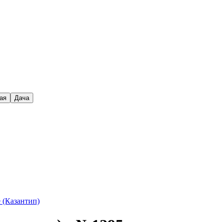
ая
Дача
 (Казантип)