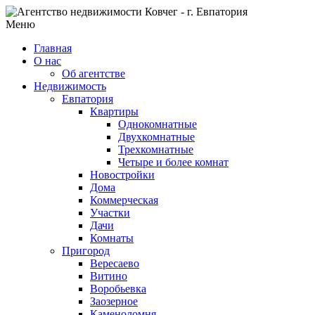
Меню
Главная
О нас
Об агентстве
Недвижимость
Евпатория
Квартиры
Однокомнатные
Двухкомнатные
Трехкомнатные
Четыре и более комнат
Новостройки
Дома
Коммерческая
Участки
Дачи
Комнаты
Пригород
Вересаево
Витино
Воробьевка
Заозерное
Каменоломня