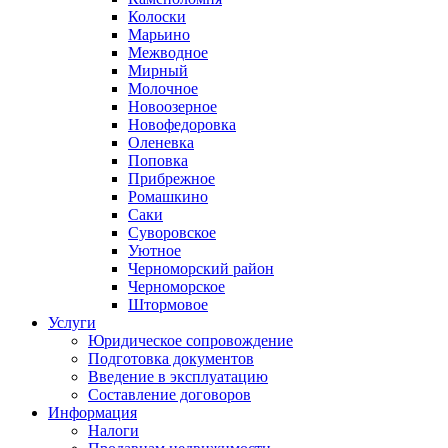
Колоски
Марьино
Межводное
Мирный
Молочное
Новоозерное
Новофедоровка
Оленевка
Поповка
Прибрежное
Ромашкино
Саки
Суворовское
Уютное
Черноморский район
Черноморское
Штормовое
Услуги
Юридическое сопровождение
Подготовка документов
Введение в эксплуатацию
Составление договоров
Информация
Налоги