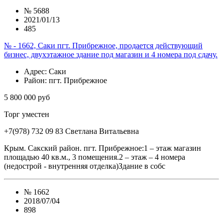
№
5688
2021/01/13
485
№ - 1662, Саки пгт. Прибрежное, продается действующий
бизнес, двухэтажное здание под магазин и 4 номера под сдачу.
Адрес
: Саки
Район
: пгт. Прибрежное
5 800 000 руб
Торг уместен
+7(978) 732 09 83
Cветлана Витальевна
Крым. Сакский район. пгт. Прибрежное:1 – этаж магазин
площадью 40 кв.м., 3 помещения.2 – этаж – 4 номера
(недострой - внутренняя отделка)Здание в собс
№
1662
2018/07/04
898