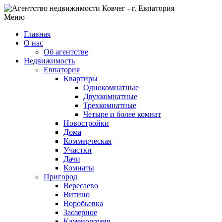
Меню
Главная
О нас
Об агентстве
Недвижимость
Евпатория
Квартиры
Однокомнатные
Двухкомнатные
Трехкомнатные
Четыре и более комнат
Новостройки
Дома
Коммерческая
Участки
Дачи
Комнаты
Пригород
Вересаево
Витино
Воробьевка
Заозерное
Каменоломня