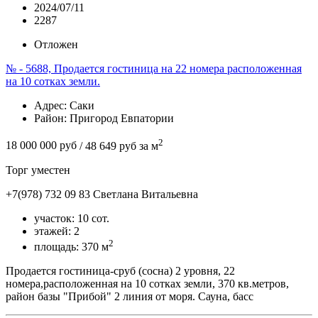
2024/07/11
2287
Отложен
№ - 5688, Продается гостиница на 22 номера расположенная
на 10 сотках земли.
Адрес
: Саки
Район
: Пригород Евпатории
2
18 000 000 руб
/ 48 649 руб за м
Торг уместен
+7(978) 732 09 83
Cветлана Витальевна
участок:
10 сот.
этажей:
2
2
площадь:
370 м
Продается гостиница-сруб (сосна) 2 уровня, 22
номера,расположенная на 10 сотках земли, 370 кв.метров,
район базы "Прибой" 2 линия от моря. Сауна, басс