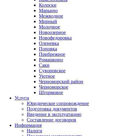
Колоски
Марьино
Межводное
Мирный
Молочное
Новоозерное
Новофедоровка
Оленевка
Поповка
Прибрежное
Ромашкино
Саки
Суворовское
Уютное
Черноморский район
Черноморское
Штормовое
Услуги
Юридическое сопровождение
Подготовка документов
Введение в эксплуатацию
Составление договоров
Информация
Налоги