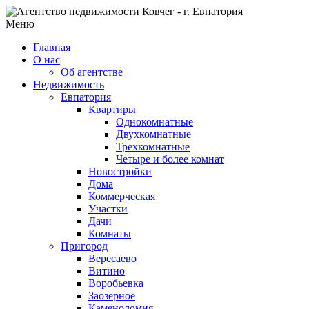
Меню
Главная
О нас
Об агентстве
Недвижимость
Евпатория
Квартиры
Однокомнатные
Двухкомнатные
Трехкомнатные
Четыре и более комнат
Новостройки
Дома
Коммерческая
Участки
Дачи
Комнаты
Пригород
Вересаево
Витино
Воробьевка
Заозерное
Каменоломня