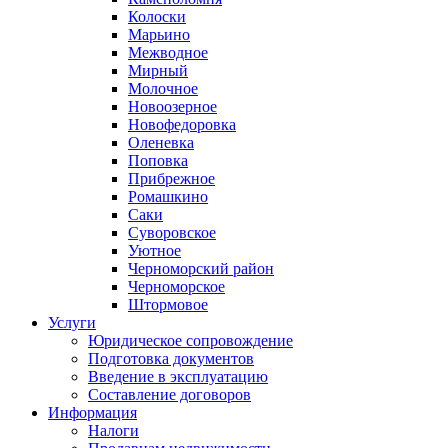
Колоски
Марьино
Межводное
Мирный
Молочное
Новоозерное
Новофедоровка
Оленевка
Поповка
Прибрежное
Ромашкино
Саки
Суворовское
Уютное
Черноморский район
Черноморское
Штормовое
Услуги
Юридическое сопровождение
Подготовка документов
Введение в эксплуатацию
Составление договоров
Информация
Налоги