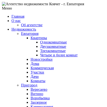
Меню
Главная
О нас
Об агентстве
Недвижимость
Евпатория
Квартиры
Однокомнатные
Двухкомнатные
Трехкомнатные
Четыре и более комнат
Новостройки
Дома
Коммерческая
Участки
Дачи
Комнаты
Пригород
Вересаево
Витино
Воробьевка
Заозерное
Каменоломня