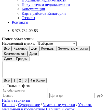
Продавцам недвижимости
Покупателям недвижимости
Консультации
Карта районов Евпатории
Отзывы
Контакты
8 978
732-09-83
Поиск объявлений
Населенный пункт:
Все
Квартира
Дом
Комнаты
Земельные участки
Коммерческая
Дача
Сдам
Продам
Все
1
2
3
4 и более
Только с фото
руб.
Найти варианты
Главная
/
Суворовское
/
Земельные участки
/
Участок
земельный в кооперативе Нарцисс. 8 соток