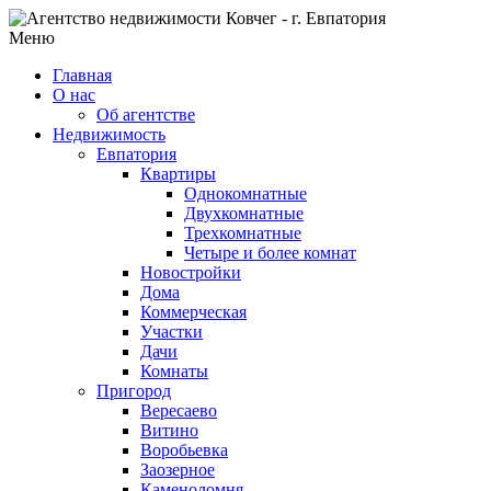
Меню
Главная
О нас
Об агентстве
Недвижимость
Евпатория
Квартиры
Однокомнатные
Двухкомнатные
Трехкомнатные
Четыре и более комнат
Новостройки
Дома
Коммерческая
Участки
Дачи
Комнаты
Пригород
Вересаево
Витино
Воробьевка
Заозерное
Каменоломня