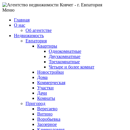
Меню
Главная
О нас
Об агентстве
Недвижимость
Евпатория
Квартиры
Однокомнатные
Двухкомнатные
Трехкомнатные
Четыре и более комнат
Новостройки
Дома
Коммерческая
Участки
Дачи
Комнаты
Пригород
Вересаево
Витино
Воробьевка
Заозерное
Каменоломня