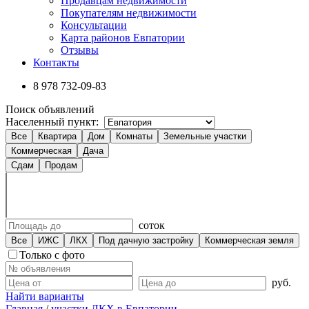
Продавцам недвижимости
Покупателям недвижимости
Консультации
Карта районов Евпатории
Отзывы
Контакты
8 978
732-09-83
Поиск объявлений
Населенный пункт:
Все
Квартира
Дом
Комнаты
Земельные участки
Коммерческая
Дача
Сдам
Продам
соток
Все
ИЖС
ЛКХ
Под дачную застройку
Коммерческая земля
Только с фото
руб.
Найти варианты
Главная
/
участки ЛКХ в Евпатории