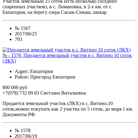
Участок земельный 25 соток (есть несколько соседних
спаренных участков), в с. Лимановка, в 2-х км. от г.
Евпатория, на берегу озера Сасык-Сиваш, шикар
№
1567
2017/06/25
793
№ - 1578, Продается земельный участок в с. Витино 10 соток
(ЛКХ)
Адрес
: Евпатория
Район
: Пригород Евпатории
800 000 руб
+7(978) 732 09 83
Cветлана Витальевна
Продается земельный участок (ЛКХ) в с. Витино,10
соток,можно покупать как 2 участка по 5 соток, до моря 1 км.
Документы РФ.
№
1578
2017/06/19