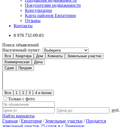
Продавцам недвижимости
Покупателям недвижимости
Консультации
Карта районов Евпатории
Отзывы
Контакты
8 978
732-09-83
Поиск объявлений
Населенный пункт:
Все
Квартира
Дом
Комнаты
Земельные участки
Коммерческая
Дача
Сдам
Продам
Все
1
2
3
4 и более
Только с фото
руб.
Найти варианты
Главная
/
Евпатория
/
Земельные участки
/
Продается
земельный участок 25 соток в с.Лиманное