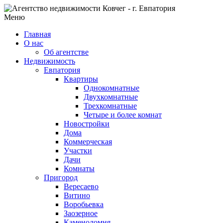
Меню
Главная
О нас
Об агентстве
Недвижимость
Евпатория
Квартиры
Однокомнатные
Двухкомнатные
Трехкомнатные
Четыре и более комнат
Новостройки
Дома
Коммерческая
Участки
Дачи
Комнаты
Пригород
Вересаево
Витино
Воробьевка
Заозерное
Каменоломня