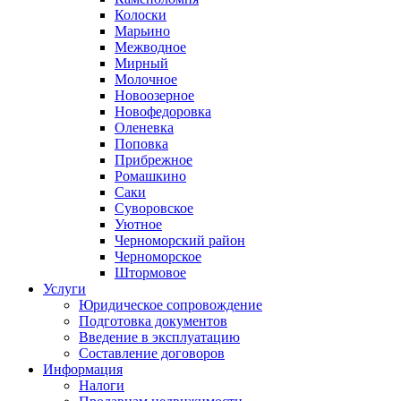
Колоски
Марьино
Межводное
Мирный
Молочное
Новоозерное
Новофедоровка
Оленевка
Поповка
Прибрежное
Ромашкино
Саки
Суворовское
Уютное
Черноморский район
Черноморское
Штормовое
Услуги
Юридическое сопровождение
Подготовка документов
Введение в эксплуатацию
Составление договоров
Информация
Налоги