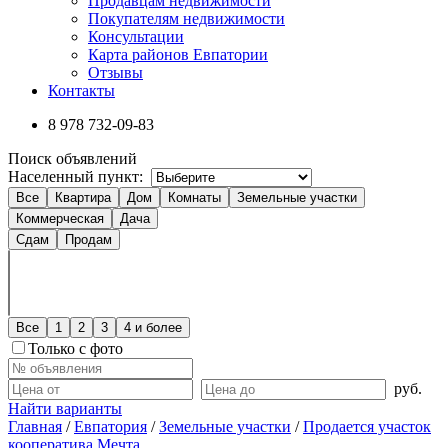
Продавцам недвижимости
Покупателям недвижимости
Консультации
Карта районов Евпатории
Отзывы
Контакты
8 978
732-09-83
Поиск объявлений
Населенный пункт:
Все
Квартира
Дом
Комнаты
Земельные участки
Коммерческая
Дача
Сдам
Продам
Все
1
2
3
4 и более
Только с фото
руб.
Найти варианты
Главная
/
Евпатория
/
Земельные участки
/
Продается участок
кооператива Мечта.