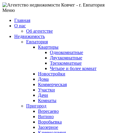
Меню
Главная
О нас
Об агентстве
Недвижимость
Евпатория
Квартиры
Однокомнатные
Двухкомнатные
Трехкомнатные
Четыре и более комнат
Новостройки
Дома
Коммерческая
Участки
Дачи
Комнаты
Пригород
Вересаево
Витино
Воробьевка
Заозерное
Каменоломня