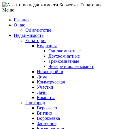
Меню
Главная
О нас
Об агентстве
Недвижимость
Евпатория
Квартиры
Однокомнатные
Двухкомнатные
Трехкомнатные
Четыре и более комнат
Новостройки
Дома
Коммерческая
Участки
Дачи
Комнаты
Пригород
Вересаево
Витино
Воробьевка
Заозерное
Каменоломня