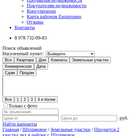
Продавцам недвижимости
Покупателям недвижимости
Консультации
Карта районов Евпатории
Отзывы
Контакты
8 978
732-09-83
Поиск объявлений
Населенный пункт:
Все
Квартира
Дом
Комнаты
Земельные участки
Коммерческая
Дача
Сдам
Продам
Все
1
2
3
4 и более
Только с фото
руб.
Найти варианты
Главная
/
Штормовое
/
Земельные участки
/
Продается 2
участка лкх в районе с.Штормовое