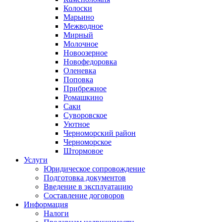
Колоски
Марьино
Межводное
Мирный
Молочное
Новоозерное
Новофедоровка
Оленевка
Поповка
Прибрежное
Ромашкино
Саки
Суворовское
Уютное
Черноморский район
Черноморское
Штормовое
Услуги
Юридическое сопровождение
Подготовка документов
Введение в эксплуатацию
Составление договоров
Информация
Налоги