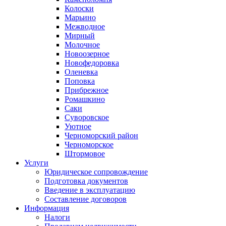
Колоски
Марьино
Межводное
Мирный
Молочное
Новоозерное
Новофедоровка
Оленевка
Поповка
Прибрежное
Ромашкино
Саки
Суворовское
Уютное
Черноморский район
Черноморское
Штормовое
Услуги
Юридическое сопровождение
Подготовка документов
Введение в эксплуатацию
Составление договоров
Информация
Налоги