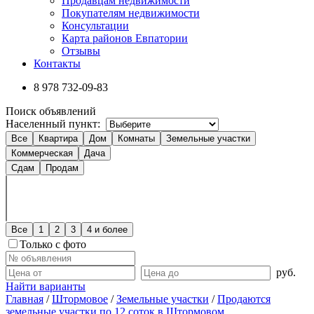
Продавцам недвижимости
Покупателям недвижимости
Консультации
Карта районов Евпатории
Отзывы
Контакты
8 978
732-09-83
Поиск объявлений
Населенный пункт:
Все
Квартира
Дом
Комнаты
Земельные участки
Коммерческая
Дача
Сдам
Продам
Все
1
2
3
4 и более
Только с фото
руб.
Найти варианты
Главная
/
Штормовое
/
Земельные участки
/
Продаются
земельные участки по 12 соток в Штормовом....