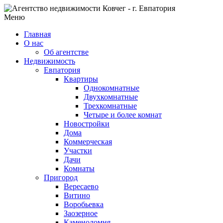
Меню
Главная
О нас
Об агентстве
Недвижимость
Евпатория
Квартиры
Однокомнатные
Двухкомнатные
Трехкомнатные
Четыре и более комнат
Новостройки
Дома
Коммерческая
Участки
Дачи
Комнаты
Пригород
Вересаево
Витино
Воробьевка
Заозерное
Каменоломня