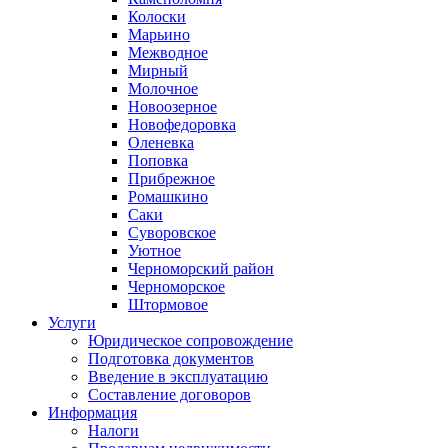
Колоски
Марьино
Межводное
Мирный
Молочное
Новоозерное
Новофедоровка
Оленевка
Поповка
Прибрежное
Ромашкино
Саки
Суворовское
Уютное
Черноморский район
Черноморское
Штормовое
Услуги
Юридическое сопровождение
Подготовка документов
Введение в эксплуатацию
Составление договоров
Информация
Налоги