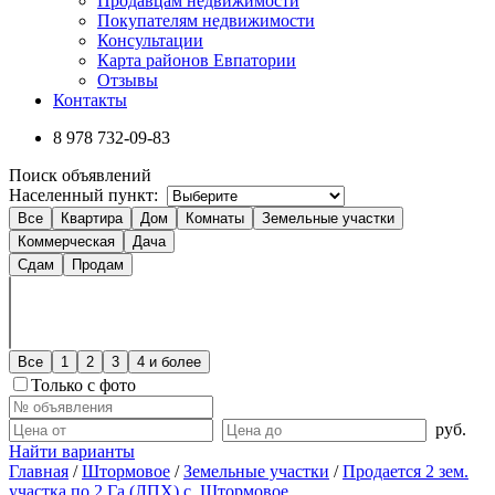
Продавцам недвижимости
Покупателям недвижимости
Консультации
Карта районов Евпатории
Отзывы
Контакты
8 978
732-09-83
Поиск объявлений
Населенный пункт:
Все
Квартира
Дом
Комнаты
Земельные участки
Коммерческая
Дача
Сдам
Продам
Все
1
2
3
4 и более
Только с фото
руб.
Найти варианты
Главная
/
Штормовое
/
Земельные участки
/
Продается 2 зем.
участка по 2 Га (ЛПХ) с. Штормовое